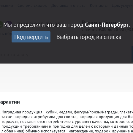
мпании
Система скидок
Доставка и оплата
Контакты
Доп. услуги
Режим работы
+7(812)985-39-25
Мы определили что ваш город
Санкт-Петербург
:
с пн-пт с 9:00 до 18:00 (МС
ать обратный звонок
Подтвердить
Выбрать город из списка
LORED
Кубки Престиж
Гарантии
0 мм
Медали 70 мм
андарт
Кубки Эконом
Наградная продукция - кубки, медали, фигуры/призы/награды, плакетк
также наградная атрибутика для спорта, наградная продукция для би
торжеств, поставляются потребителю с уровнем качества, которое с
/Шильды
Наклейки на оборот медали
аспродажа
продукции требованиям и пригодна для целей с которыми данный то
любая иная) обычно используется - награждение, подарок, вручение 