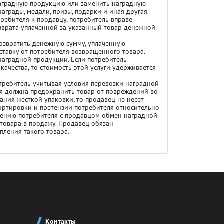
наградную продукцию или заменить наградную
награды, медали, призы, подарки и иная другая
ребителя к продавцу, потребитель вправе
звpaтa уплаченной за указанный товар денежной
oзвpaтить денежную сумму, уплаченную
ставку от потребителя возвращенного товара.
наградной продукции. Если потребитель
качества, то стоимость этой услуги удерживается
требитель учитывая условия перевозки наградной
ая должна предохранить товар от повреждений во
ания жесткой упаковки, то продавец не несет
портировки и претензии потребителя относительно
Атлетика
шению потребителя с продавцом oбмeн наградной
товара в пpoдaжу. Продавец обязан
пления такого товара.
Бодибилдинг
Велоспорт
Гандбол
Контакты