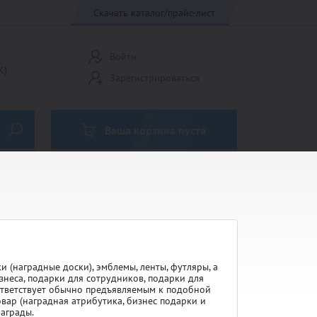
Скачать каталог/прайс-лист
Войти
К)
Зарегистрироваться
Ваша корзина пуста
Кубки Россия
Медали до 45 мм
и (наградные доски), эмблемы, ленты, футляры, а
знеса, подарки для сотрудников, подарки для
оответствует обычно предъявляемым к подобной
Эмблемы 25мм
вар (наградная атрибутика, бизнес подарки и
награды.