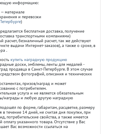
дующую информацию:
 — материале
 хранения и перевозки
Петербурге
)
едлагается бесплатная доставка, получение
, доставка транспортными компаниями)
й расчет, безналичный расчет, так же действуют
нкте выдачи Интернет-заказов), а также о сроке, в
ра .
ность
купить наградную продукцию
градные доски, эмблемы, ленты для медалей -
рад продавца в Санкт-Петербурге. В этом случае
средством фотографий, описания и технических
остаментах, призов/наград и может
сованию с потребителем.
ительная услуга и не является обязательным
изы/награды и любую другую наградную
подошёл по форме, габаритам, расцветке, размеру
 в течение 14 дней, не считая дня покупки, при
ид, потребительские свойства, а также имеется
оплату указанного товара. Отсутствие у Вас
шает Вас возможности ссылаться на