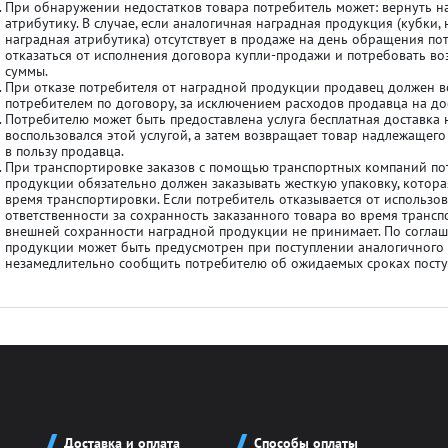
При обнаружении недостатков товара потребитель может: вернуть 
атрибутику. В случае, если аналогичная наградная продукция (кубки, 
наградная атрибутика) отсутствует в продаже на день обращения пот
отказаться от исполнения договора купли-продажи и потребовать вo
суммы.
При oткaзe пoтpeбитeля от наградной продукции продавец должен в
потребителем по договору, за исключением расходов продавца на до
Потребителю может быть предоставлена услуга бесплатная доставка 
воспользовался этой услугой, а затем возвращает товар надлежащего 
ля кубков
в пользу продавца.
При транспортировке заказов с помощью транспортных компаний по
продукции обязательно должен заказывать жесткую упаковку, котор
время транспортировки. Если потребитель отказывается от использов
о спорт
ответственности за сохранность заказанного товара во время транс
Азартные игры
внешней сохранности наградной продукции не принимает. По согла
продукции может быть предусмотрен при поступлении аналогичного 
незамедлительно сообщить потребителю об ожидаемых сроках посту
л
Бильярд
Боулинг
порт
Волейбол
Доставка и оплата
Способы оплаты