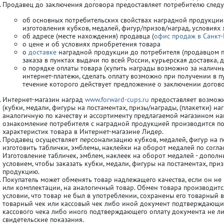
Продавец до заключения договора предоставляет потребителю сле
об основных потребительских свойствах наградной продукции
 50мм
изготовления кубков, медалей, фигур/призов/наград, условиях
об адресе (месте нахождения) продавца (
офис продаж в Санкт-
о цене и об условиях приобретения товара
о
доставке
наградной продукции до потребителя (продавцом пр
заказа в пунктах выдачи по всей России, курьерская доставка
о порядке оплаты товара (купить награды возможно за наличны
интернет-платежи, сделать оплату возможно при получении в пу
течение которого действует предложение о заключении догово
Интернет-магазин наград
www.forward-cups.ru
предоставляет возмож
(кубки, медали, фигуры на постаментах, призы/награды, (плакетки) на
аналогичную по качеству и ассортименту предлагаемой магазином наг
ознакомление потребителя с наградной продукцией производится по
характеристик товара в Интернет-магазине Лидер.
Продавец осуществляет персонализацию кубков, медалей, фигур на п
изготовить таблички, эмблемы, наклейки на оборот медалей по согла
Изготовление табличек, эмблем, наклеек на оборот медалей - дополн
условием, чтобы заказать кубки, медали, фигуры на постаментах, пр
продукцию.
Покупатель может обменять товар надлежащего качества, если он не 
или комплектации, на аналогичный товар. Обмен товара производится
условии, что товар не был в употреблении, сохранены его товарный в
товарный чек или кассовый чек либо иной документ подтверждающий 
кассового чека либо иного подтверждающего оплату документа не ли
свидетельские показания.