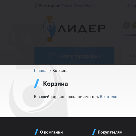
О ко
Ваш город:
Санкт-Петербург
Заказ
Каталог продукции
Главная
/
Корзина
Корзина
Кубки CO
В вашей корзине пока ничего нет.
В каталог
Медали 5
Кубки Ст
Таблички
Медали Р
О компании
Покупателям