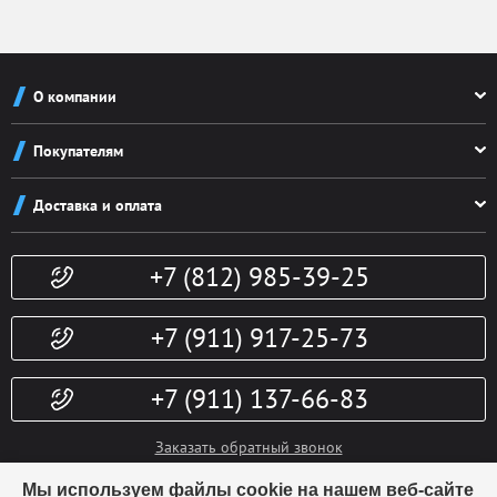
О компании
О компании
Покупателям
Реквизиты
Как заказать
Новости
Доставка и оплата
Система скидок
Контакты
Доставка и оплата
Конфиденциальность
+7 (812) 985-39-25
Политика возврата
Гарантии
Публичная оферта
Доп. услуги
+7 (911) 917-25-73
+7 (911) 137-66-83
Заказать обратный звонок
info@kubki-lider.ru
Мы используем файлы cookie на нашем веб-сайте