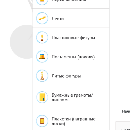
Эмблемы
Эмблемы
Ленты
Пластиковые фигуры
Постаменты (цоколя)
Литые фигуры
Бумажные грамоты/
дипломы
Нал
Плакетки (наградные
доски)
в на