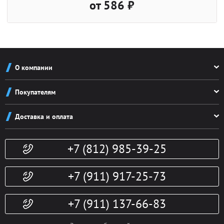
от 586 ₽
О компании
О компании
Покупателям
Реквизиты
Как заказать
Новости
Доставка и оплата
Система скидок
Контакты
Доставка и оплата
Конфиденциальность
+7 (812) 985-39-25
Политика возврата
Гарантии
Публичная оферта
Доп. услуги
+7 (911) 917-25-73
+7 (911) 137-66-83