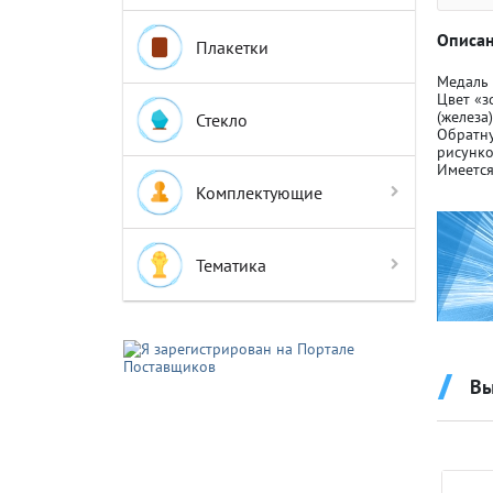
Описан
Плакетки
Медаль
Цвет «з
(железа
Стекло
Обратну
рисунко
Крышки д
Крышки д
Имеется
Комплектующие
Авто-мот
Авто-мот
Тематика
Баскетбо
Баскетбо
Вы
Бокс
Бокс
Водный с
Водный с