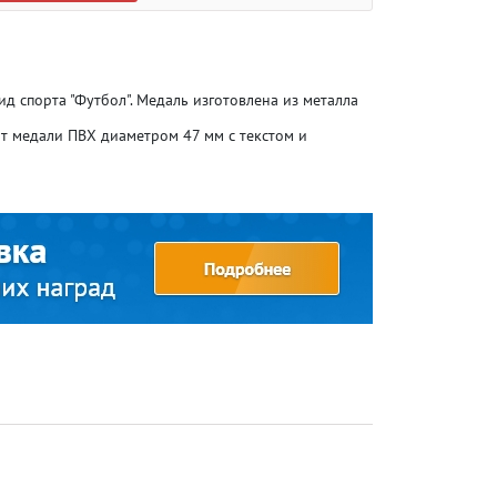
д спорта "Футбол". Медаль изготовлена из металла
т медали ПВХ диаметром 47 мм с текстом и
Атлетика
Атлетика
Бодибилдинг
Бодибилдинг
Велоспорт
Велоспорт
Гандбол
Гандбол