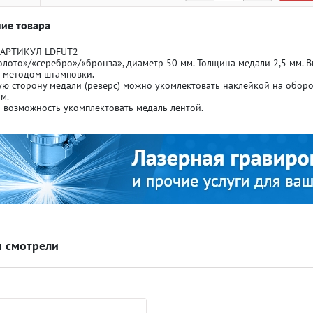
ие товара
 АРТИКУЛ LDFUT2
олото»/«серебро»/«бронза», диаметр 50 мм. Толщина медали 2,5 мм. Ви
) методом штамповки.
ю сторону медали (реверс) можно укомлектовать наклейкой на оборо
м.
ля кубков
ля кубков
 возможность укомплектовать медаль лентой.
о спорт
о спорт
Азартные игры
Азартные игры
л
л
Бильярд
Бильярд
 смотрели
Боулинг
Боулинг
порт
порт
Волейбол
Волейбол