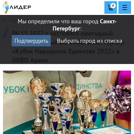
0
Мы определили что ваш город
Санкт-
Главная
Петербург
:
06.11.2022 г. состоялся ежегодный
Подтвердить
Выбрать город из списка
корпоративный волейбольный турнир
«Кубок Народного Единства 2022» в
URBO Арена