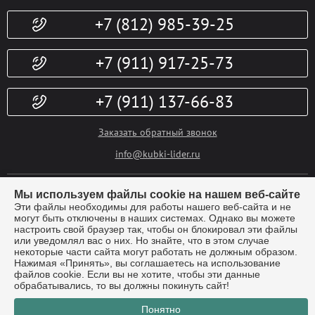
Доставка и оплата
Конфиденциальность
+7 (812) 985-39-25
Политика возврата
Гарантии
Публичная оферта
Доп. услуги
+7 (911) 917-25-73
+7 (911) 137-66-83
Заказать обратный звонок
info@kubki-lider.ru
Мы используем файлы cookie на нашем веб-сайте
Эти файлы необходимы для работы нашего веб-сайта и не
могут быть отключены в наших системах. Однако вы можете
настроить свой браузер так, чтобы он блокировал эти файлы
или уведомлял вас о них. Но знайте, что в этом случае
некоторые части сайта могут работать не должным образом.
© Компания "Лидер" - производство наградной атрибутики.
Все
Нажимая «Принять», вы соглашаетесь на использование
права защищены 2026г.
файлов cookie. Если вы не хотите, чтобы эти данные
Санкт-Петербург, Металлострой, Центральный проезд, дом 12 «Т»
обрабатывались, то вы должны покинуть сайт!
Понятно