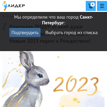
0
Мы определили что ваш город
Санкт-
Главная
Петербург
:
Компания ЛИДЕР от всей души
Подтвердить
Выбрать город из списка
поздравляет всех с Наступающим
Новым 2023 годом и Рождеством!