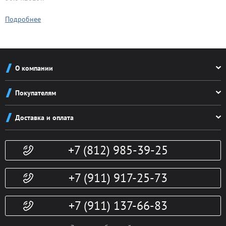
Подробнее
О компании
О компании
Покупателям
Реквизиты
Как заказать
Новости
Доставка и оплата
Система скидок
Контакты
Доставка и оплата
Конфиденциальность
+7 (812) 985-39-25
Политика возврата
Гарантии
Публичная оферта
Доп. услуги
+7 (911) 917-25-73
+7 (911) 137-66-83