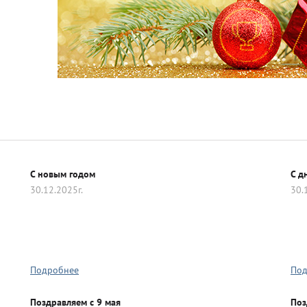
ля кубков
о спорт
Азартные игры
C новым годом
С д
30.12.2025г.
30.
л
Бильярд
Боулинг
Подробнее
Под
порт
Волейбол
Поздравляем с 9 мая
Поз