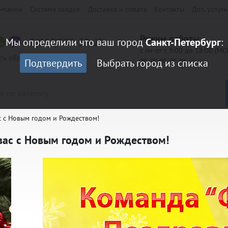
мпании
Система скидок
Доставка и оплата
Контакты
Доп. услуги
Режим работы
+7(812)985-39-25
Мы определили что ваш город
Санкт-Петербург
:
с пн-пт с 9:00 до 18:00 (МС
ать обратный звонок
Подтвердить
Выбрать город из списка
 с Новым годом и Рождеством!
вас с Новым годом и Рождеством!
LORED
Кубки Престиж
0 мм
Медали 70 мм
андарт
Кубки Эконом
/Шильды
Наклейки на оборот медали
аспродажа