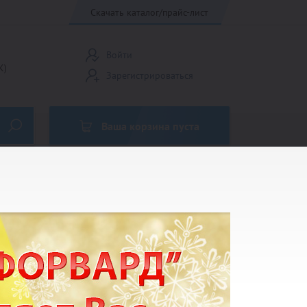
Скачать каталог/прайс-лист
Войти
К)
Зарегистрироваться
Ваша корзина пуста
Кубки Россия
Медали до 45 мм
Эмблемы 25мм