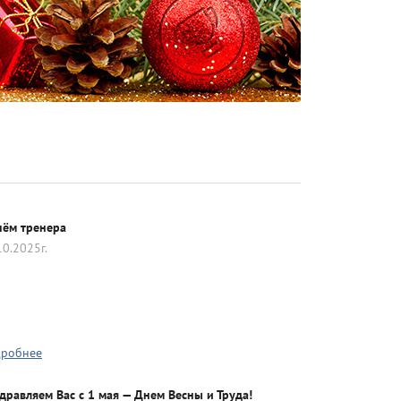
Атлетика
нём тренера
10.2025г.
Бодибилдинг
Велоспорт
робнее
Гандбол
дравляем Вас с 1 мая — Днем Весны и Труда!