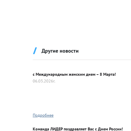
Крышки д
Другие новости
Авто-мот
с Международным женским днем – 8 Марта!
06.03.2026г.
Баскетбо
Бокс
Подробнее
Водный с
Команда ЛИДЕР поздравляет Вас с Днем России!