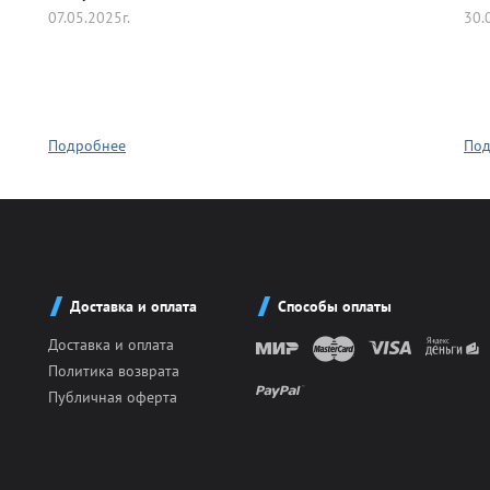
07.05.2025г.
30.
ии
Гимнастика
спорт
Единоборство
Подробнее
Под
порт
Лыжный спорт
ьный спорт
Творчество Музыка
Доставка и оплата
Способы оплаты
Доставка и оплата
льное
Фехтование
Политика возврата
Публичная оферта
Цифры