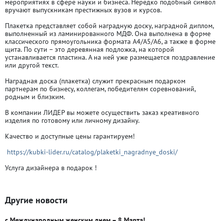
мероприятиях в сфере науки и бизнеса. Нередко подобный символ
вручают выпускникам престижных вузов и курсов.
Плакетка представляет собой наградную доску, наградной диплом,
выполненный из ламинированного МДФ. Она выполнена в форме
классического прямоугольника формата А4/А5/А6, а также в форме
щита. По сути – это деревянная подложка, на которой
устанавливается пластина. А на ней уже размещается поздравление
или другой текст.
Наградная доска (плакетка) служит прекрасным подарком
партнерам по бизнесу, коллегам, победителям соревнований,
родным и близким.
В компании ЛИДЕР вы можете осуществить заказ креативного
изделия по готовому или личному дизайну.
Качество и доступные цены гарантируем!
https://kubki-lider.ru/catalog/plaketki_nagradnye_doski/
Услуга дизайнера в подарок !
Другие новости
с Международным женским днем – 8 Марта!