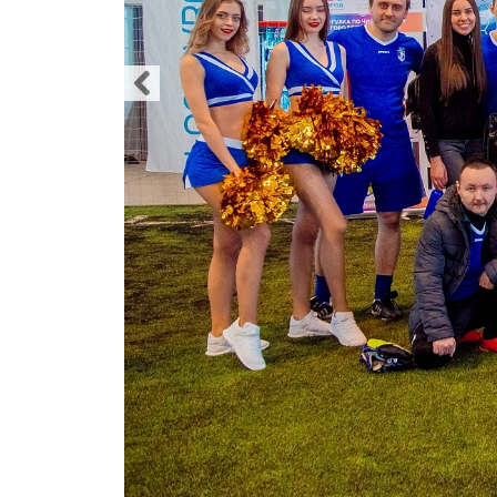
Крышки д
Авто-мот
Баскетбо
Бокс
Водный с