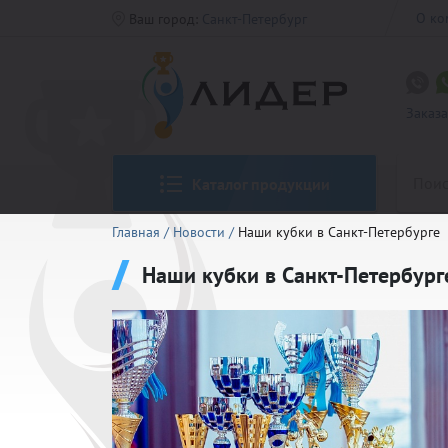
О ко
Ваш город:
Санкт-Петербург
Заказ
Каталог продукции
Главная
/
Новости
/
Наши кубки в Санкт-Петербурге
Наши кубки в Санкт-Петербург
Кубки CO
Медали 5
Кубки Ст
Таблички
Медали Р