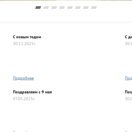
ии
Гимнастика
спорт
Единоборство
C новым годом
С д
30.12.2025г.
30.
порт
Лыжный спорт
ьный спорт
Творчество Музыка
Подробнее
Под
Поздравляем с 9 мая
Поз
07.05.2025г.
30.
льное
Фехтование
Цифры