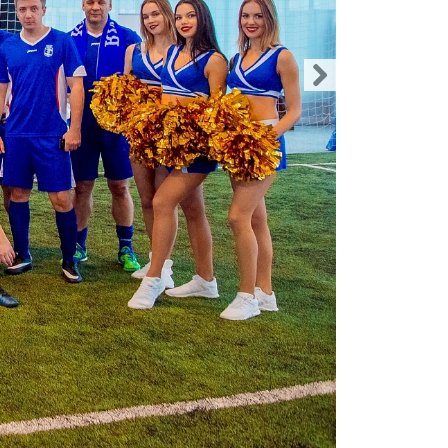
Атлетика
Бодибилдинг
Велоспорт
Гандбол