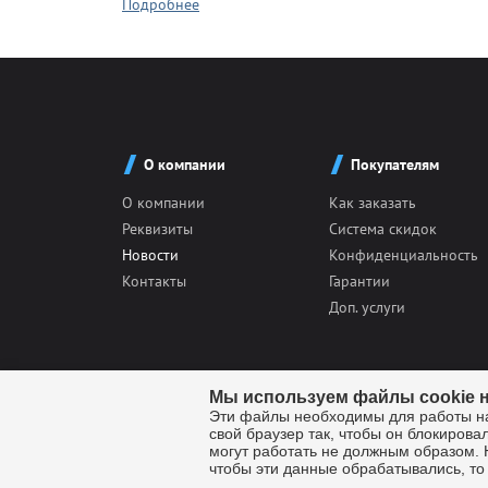
Подробнее
О компании
Покупателям
О компании
Как заказать
Реквизиты
Система скидок
Новости
Конфиденциальность
Контакты
Гарантии
Доп. услуги
Мы используем файлы cookie н
Эти файлы необходимы для работы наш
свой браузер так, чтобы он блокирова
© Компания "Лидер" - производство наградной атриб
могут работать не должным образом. 
Санкт-Петербург, Металлострой, Центральный проезд
чтобы эти данные обрабатывались, то