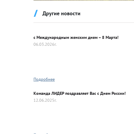
Другие новости
Герб Росс
Гребной 
с Международным женским днем – 8 Марта!
06.03.2026г.
Конный с
Танцевал
Подробнее
Команда ЛИДЕР поздравляет Вас с Днем России!
12.06.2025г.
Универса
Хоккей