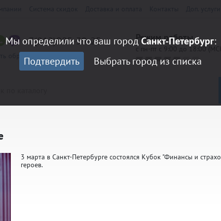
мпании
Система скидок
Доставка и оплата
Контакты
Доп. услуги
Режим работы
+7(812)985-39-25
Мы определили что ваш город
Санкт-Петербург
:
с пн-пт с 9:00 до 18:00 (МС
ать обратный звонок
Подтвердить
Выбрать город из списка
е
LORED
Кубки Престиж
3 марта в Санкт-Петербурге состоялся Кубок "Финансы и страх
героев.
0 мм
Медали 70 мм
андарт
Кубки Эконом
/Шильды
Наклейки на оборот медали
аспродажа