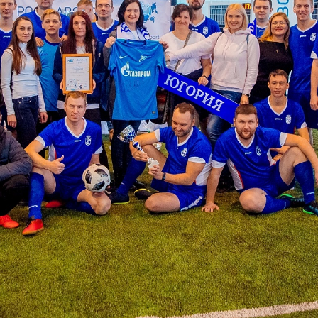
ля кубков
о спорт
Азартные игры
л
Бильярд
Боулинг
порт
Волейбол