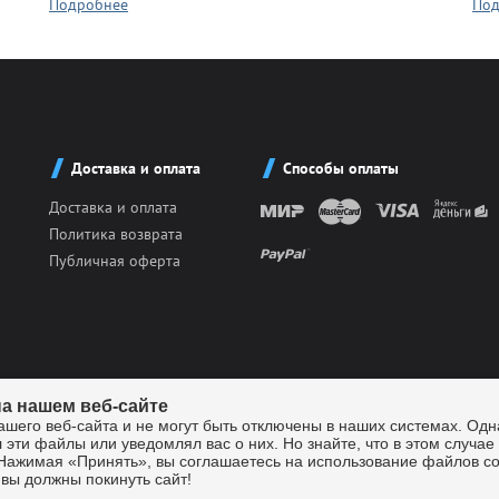
Подробнее
Под
Доставка и оплата
Способы оплаты
Доставка и оплата
Политика возврата
Публичная оферта
а нашем веб-сайте
его веб-сайта и не могут быть отключены в наших системах. Одн
л эти файлы или уведомлял вас о них. Но знайте, что в этом случае
утики.
Все права защищены 2026г.
Нажимая «Принять», вы соглашаетесь на использование файлов coo
, дом 12 «Т»
 вы должны покинуть сайт!