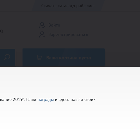
Скачать каталог/прайс-лист
Войти
К)
Зарегистрироваться
Ваша корзина пуста
Кубки Россия
ование 2019". Наши
награды
и здесь нашли своих
Медали до 45 мм
Эмблемы 25мм