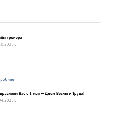
Гольф
Животные (собаки - кошки)
нём тренера
10.2025г.
Пожарно-прикладной спорт
Теннис
робнее
дравляем Вас с 1 мая — Днем Весны и Труда!
04.2025г.
Футбол
Шахматы