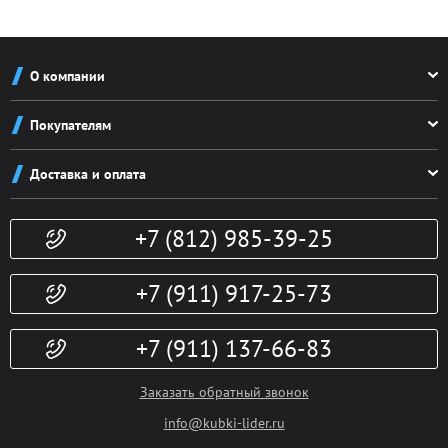
О компании
О компании
Покупателям
Реквизиты
Как заказать
Новости
Доставка и оплата
Система скидок
Контакты
Доставка и оплата
Конфиденциальность
+7 (812) 985-39-25
Политика возврата
Гарантии
Публичная оферта
Доп. услуги
+7 (911) 917-25-73
+7 (911) 137-66-83
Заказать обратный звонок
info@kubki-lider.ru