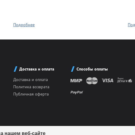
Подробнее
Под
ля кубков
о спорт
Азартные игры
Доставка и оплата
Способы оплаты
Доставка и оплата
л
Бильярд
Политика возврата
Публичная оферта
Боулинг
порт
Волейбол
а нашем веб-сайте