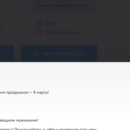
Скачать каталог/прайс-лист
Войти
К)
Зарегистрироваться
Ваша корзина пуста
Кубки Россия
им праздником — 8 марта!
Медали до 45 мм
имающими мужчинами!
Эмблемы 25мм
 театры! Прислушайтесь к себе и проведите этот день