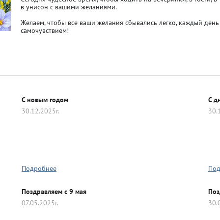
в унисон с вашими желаниями.
 50мм
Желаем, чтобы все ваши желания сбывались легко, каждый ден
самочувствием!
C новым годом
С д
30.12.2025г.
30.
Подробнее
Под
Поздравляем с 9 мая
Поз
07.05.2025г.
30.