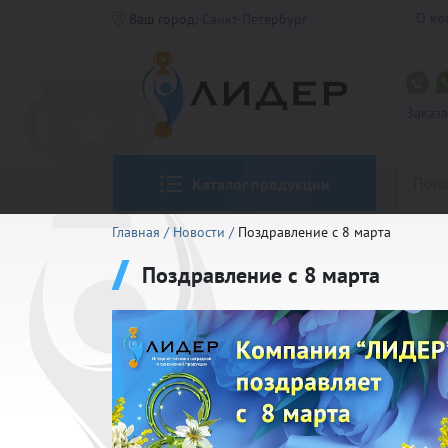
О ко
Ваш город:
Санкт-Петербург
Заказ
Каталог продукции
Главная
/
Новости
/
Поздравление с 8 марта
Поздравление с 8 марта
Кубки CO
Медали 5
Кубки Ст
Таблички
Медали Р