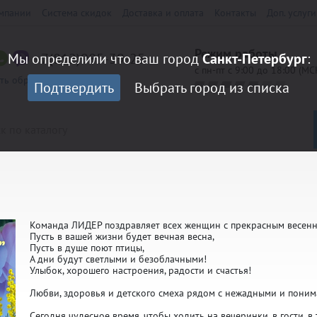
мпании
Система скидок
Доставка и оплата
Контакты
Доп. услуги
Режим работы
+7(812)985-39-25
Мы определили что ваш город
Санкт-Петербург
:
с пн-пт с 9:00 до 18:00 (МС
ать обратный звонок
Подтвердить
Выбрать город из списка
LORED
Кубки Престиж
Команда ЛИДЕР поздравляет всех женщин с прекрасным весенн
Пусть в вашей жизни будет вечная весна,
Пусть в душе поют птицы,
0 мм
Медали 70 мм
андарт
Кубки Эконом
А дни будут светлыми и безоблачными!
Улыбок, хорошего настроения, радости и счастья!
Любви, здоровья и детского смеха рядом с нежадными и пон
/Шильды
Наклейки на оборот медали
аспродажа
Сегодня чудесное время, чтобы ходить на вечеринки, в гости, в