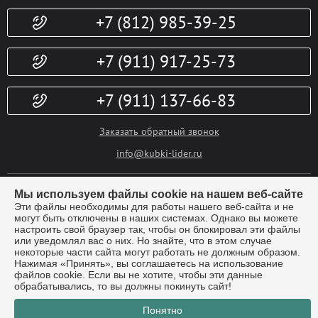
Конфиденциальность
+7 (812) 985-39-25
Политика возврата
Гарантии
Публичная оферта
Доп. услуги
+7 (911) 917-25-73
+7 (911) 137-66-83
Заказать обратный звонок
info@kubki-lider.ru
Мы используем файлы cookie на нашем веб-сайте
Эти файлы необходимы для работы нашего веб-сайта и не
могут быть отключены в наших системах. Однако вы можете
настроить свой браузер так, чтобы он блокировал эти файлы
или уведомлял вас о них. Но знайте, что в этом случае
некоторые части сайта могут работать не должным образом.
© Компания "Лидер" - производство наградной атрибутики.
Все
Нажимая «Принять», вы соглашаетесь на использование
права защищены 2026г.
файлов cookie. Если вы не хотите, чтобы эти данные
Санкт-Петербург, Металлострой, Центральный проезд, дом 12 «Т»
обрабатывались, то вы должны покинуть сайт!
Понятно