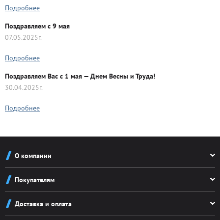
Подробнее
Поздравляем с 9 мая
07.05.2025г.
Подробнее
Поздравляем Вас с 1 мая — Днем Весны и Труда!
30.04.2025г.
Подробнее
О компании
О компании
Покупателям
Реквизиты
Как заказать
Новости
Доставка и оплата
Система скидок
Контакты
Доставка и оплата