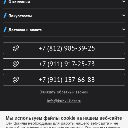
О компании
О компании
Покупателям
Реквизиты
Как заказать
Новости
Доставка и оплата
Система скидок
Контакты
Доставка и оплата
Конфиденциальность
+7 (812) 985-39-25
Политика возврата
Гарантии
Публичная оферта
Доп. услуги
+7 (911) 917-25-73
+7 (911) 137-66-83
Заказать обратный звонок
info@kubki-lider.ru
Мы используем файлы cookie на нашем веб-сайте
Эти файлы необходимы для работы нашего веб-сайта и не
могут быть отключены в наших системах. Однако вы можете