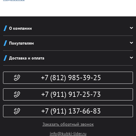
О компании
О компании
Покупателям
Реквизиты
Как заказать
Новости
Доставка и оплата
Система скидок
Контакты
Доставка и оплата
Конфиденциальность
+7 (812) 985-39-25
Политика возврата
Гарантии
Публичная оферта
Доп. услуги
+7 (911) 917-25-73
+7 (911) 137-66-83
Заказать обратный звонок
info@kubki-lider.ru