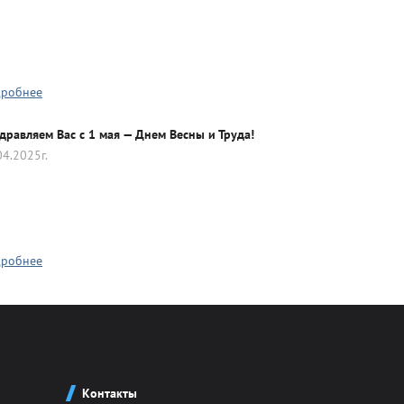
робнее
дравляем Вас с 1 мая — Днем Весны и Труда!
04.2025г.
робнее
Контакты