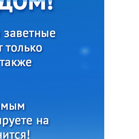
Атлетика
Бодибилдинг
Велоспорт
Гандбол