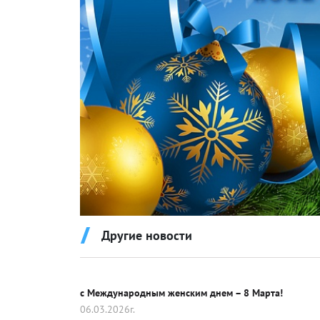
Герб Росс
Гребной 
Конный с
Танцевал
Другие новости
Универса
Хоккей
с Международным женским днем – 8 Марта!
06.03.2026г.