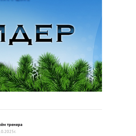
Гольф
Животные (собаки - кошки)
Пожарно-прикладной спорт
Теннис
Футбол
Шахматы
нём тренера
10.2025г.