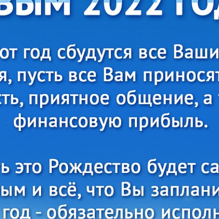
ля кубков
о спорт
Азартные игры
л
Бильярд
Боулинг
порт
Волейбол