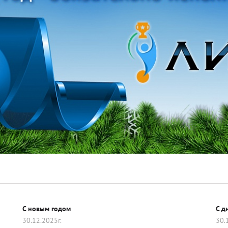
ии
Гимнастика
спорт
Единоборство
порт
Лыжный спорт
ьный спорт
Творчество Музыка
льное
Фехтование
Цифры
C новым годом
С д
30.12.2025г.
30.