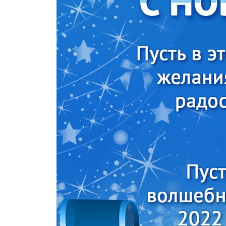
Крышки д
Авто-мот
Баскетбо
Бокс
Водный с