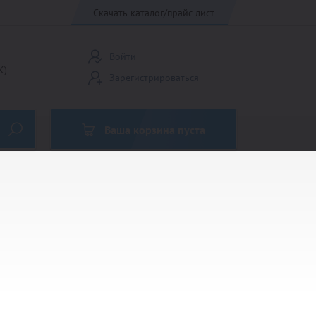
Скачать каталог/прайс-лист
Войти
К)
Зарегистрироваться
Ваша корзина пуста
Кубки Россия
Медали до 45 мм
Эмблемы 25мм