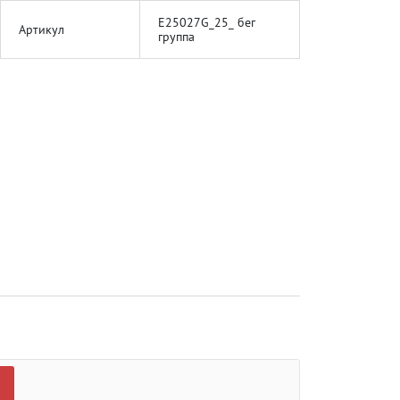
E25027G_25_ бег
Артикул
группа