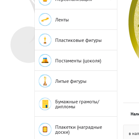
Эмблемы
Эмблемы
Ленты
Пластиковые фигуры
Постаменты (цоколя)
Литые фигуры
Бумажные грамоты/
дипломы
Нал
Плакетки (наградные
доски)
в на