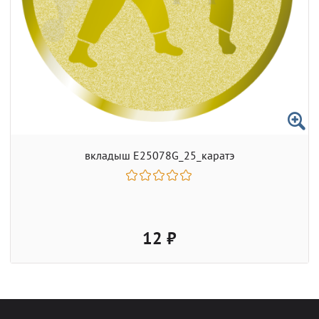
вкладыш E25078G_25_каратэ
12 ₽