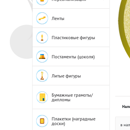
Эмблемы
Эмблемы
Ленты
Пластиковые фигуры
Постаменты (цоколя)
Литые фигуры
Бумажные грамоты/
дипломы
Нал
Плакетки (наградные
доски)
в на