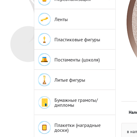
Эмблемы
Эмблемы
Ленты
Пластиковые фигуры
Постаменты (цоколя)
Литые фигуры
Бумажные грамоты/
дипломы
Нал
Плакетки (наградные
доски)
в на