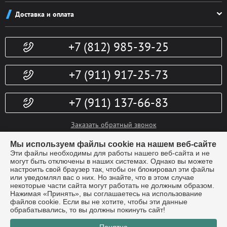
Как заказать
Новости
Доставка и оплата
Система скидок
Контакты
Доставка и оплата
Конфиденциальность
+7 (812) 985-39-25
Политика возврата
Гарантии
Публичная оферта
Доп. услуги
+7 (911) 917-25-73
+7 (911) 137-66-83
Заказать обратный звонок
info@kubki-lider.ru
Мы используем файлы cookie на нашем веб-сайте
Эти файлы необходимы для работы нашего веб-сайта и не
могут быть отключены в наших системах. Однако вы можете
настроить свой браузер так, чтобы он блокировал эти файлы
или уведомлял вас о них. Но знайте, что в этом случае
некоторые части сайта могут работать не должным образом.
Нажимая «Принять», вы соглашаетесь на использование
файлов cookie. Если вы не хотите, чтобы эти данные
обрабатывались, то вы должны покинуть сайт!
© Компания "Лидер" - производство наградной атрибутики.
Все
права защищены 2026г.