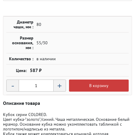
Диаметр
80
чаши, мм :
Размер
основания,
55/30
мм :
Количество :
в наличии
587 ₽
-
+
В корзину
Описание товара
Кубок серии COLORED.
Цвет кубка-"золото"/синий. Чаша металлическая. Основание белый
мрамор. Основание кубка можно укомплектовать табличкой с
логотипом/надписью из металла.
Кубок также может комплектоваться крышкой, которая