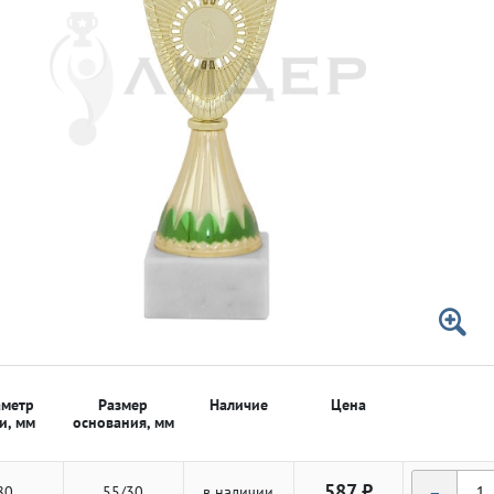
 50мм
 50мм
метр
Размер
Наличие
Цена
и, мм
основания, мм
-
587 ₽
80
55/30
в наличии