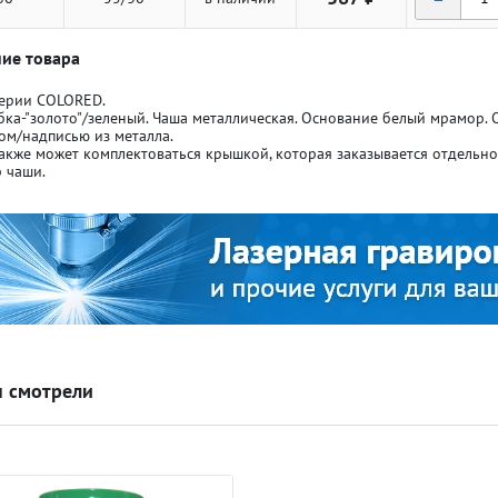
ие товара
серии COLORED.
бка-"золото"/зеленый. Чаша металлическая. Основание белый мрамор.
ом/надписью из металла.
акже может комплектоваться крышкой, которая заказывается отдельн
ля кубков
ля кубков
 чаши.
о спорт
о спорт
Азартные игры
Азартные игры
л
л
Бильярд
Бильярд
 смотрели
Боулинг
Боулинг
порт
порт
Волейбол
Волейбол