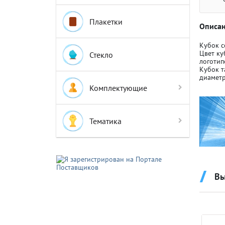
Плакетки
Описан
Кубок 
Цвет ку
Стекло
логотип
Кубок т
Крышки д
Крышки д
диаметр
Комплектующие
Авто-мот
Авто-мот
Тематика
Баскетбо
Баскетбо
Вы
Бокс
Бокс
Водный с
Водный с