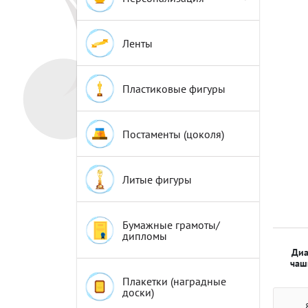
Эмблемы
Эмблемы
Ленты
Пластиковые фигуры
Постаменты (цоколя)
Литые фигуры
Бумажные грамоты/
дипломы
Диа
чаш
Плакетки (наградные
доски)