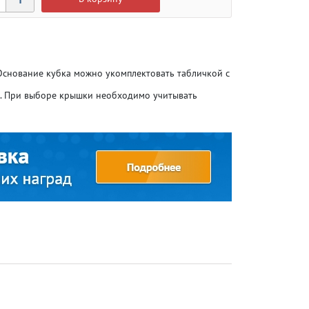
 Основание кубка можно укомплектовать табличкой с
о. При выборе крышки необходимо учитывать
Атлетика
Атлетика
Бодибилдинг
Бодибилдинг
Велоспорт
Велоспорт
Гандбол
Гандбол