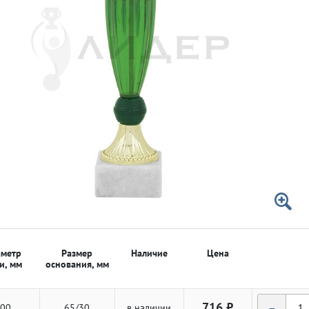
 50мм
 50мм
метр
Размер
Наличие
Цена
и, мм
основания, мм
-
716 ₽
00
65/30
в наличии