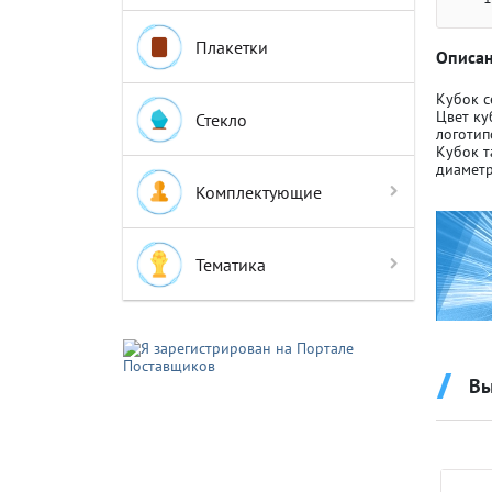
Плакетки
Описан
Кубок 
Цвет ку
Стекло
логотип
Кубок т
Крышки д
Крышки д
диаметр
Комплектующие
Авто-мот
Авто-мот
Тематика
Баскетбо
Баскетбо
Вы
Бокс
Бокс
Водный с
Водный с