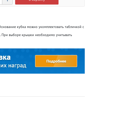
 Основание кубка можно укомплектовать табличкой с
о. При выборе крышки необходимо учитывать
Атлетика
Атлетика
Бодибилдинг
Бодибилдинг
Велоспорт
Велоспорт
Гандбол
Гандбол