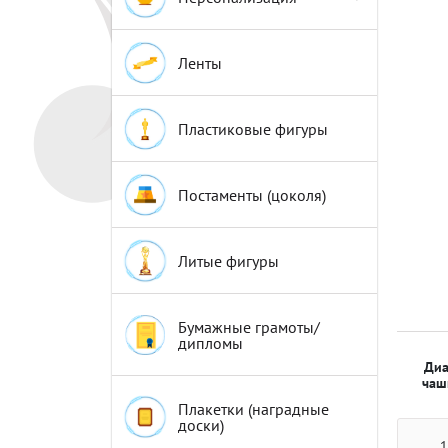
Эмблемы
Эмблемы
Ленты
Пластиковые фигуры
Постаменты (цоколя)
Литые фигуры
Бумажные грамоты/
дипломы
Диа
чаш
Плакетки (наградные
доски)
1