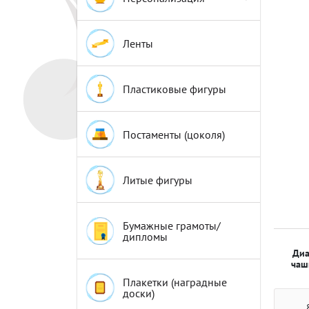
Эмблемы
Эмблемы
Ленты
Пластиковые фигуры
Постаменты (цоколя)
Литые фигуры
Бумажные грамоты/
дипломы
Диа
чаш
Плакетки (наградные
доски)