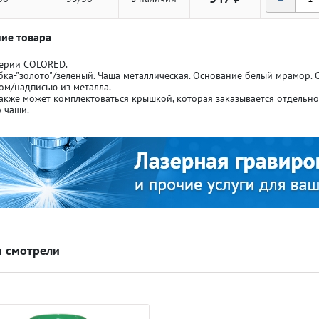
ие товара
серии COLORED.
бка-"золото"/зеленый. Чаша металлическая. Основание белый мрамор.
ом/надписью из металла.
акже может комплектоваться крышкой, которая заказывается отдельн
ля кубков
ля кубков
 чаши.
о спорт
о спорт
Азартные игры
Азартные игры
л
л
Бильярд
Бильярд
 смотрели
Боулинг
Боулинг
порт
порт
Волейбол
Волейбол