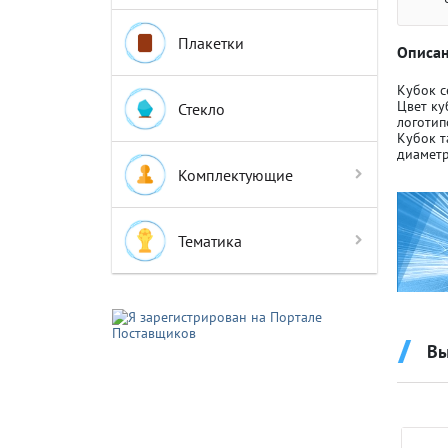
Плакетки
Описан
Кубок 
Цвет ку
Стекло
логотип
Кубок т
Крышки д
Крышки д
диаметр
Комплектующие
Авто-мот
Авто-мот
Тематика
Баскетбо
Баскетбо
Вы
Бокс
Бокс
Водный с
Водный с