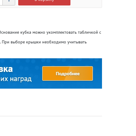
 Основание кубка можно укомплектовать табличкой с
о. При выборе крышки необходимо учитывать
Атлетика
Атлетика
Бодибилдинг
Бодибилдинг
Велоспорт
Велоспорт
Гандбол
Гандбол