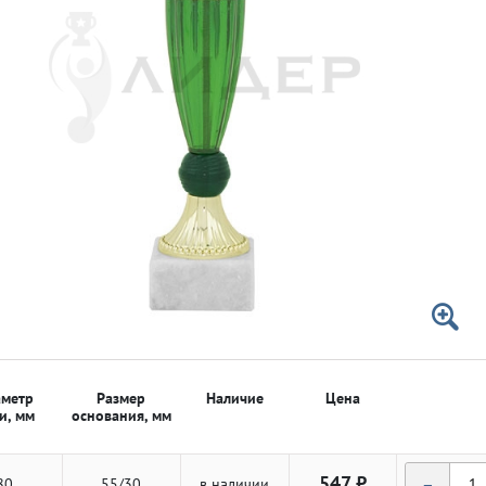
 50мм
 50мм
метр
Размер
Наличие
Цена
и, мм
основания, мм
-
547 ₽
80
55/30
в наличии