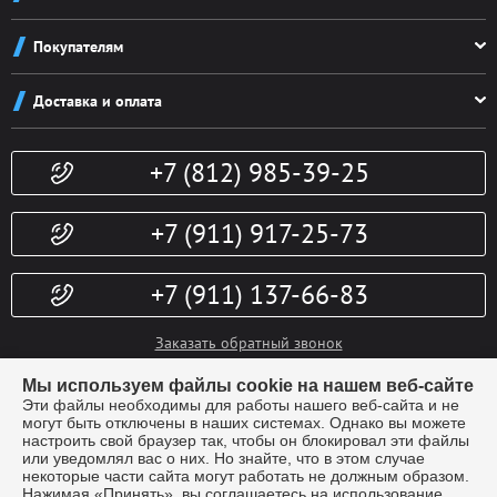
О компании
Покупателям
Реквизиты
Как заказать
Новости
Доставка и оплата
Система скидок
Контакты
Доставка и оплата
Конфиденциальность
+7 (812) 985-39-25
Политика возврата
Гарантии
Публичная оферта
Доп. услуги
+7 (911) 917-25-73
+7 (911) 137-66-83
Заказать обратный звонок
info@kubki-lider.ru
Мы используем файлы cookie на нашем веб-сайте
Эти файлы необходимы для работы нашего веб-сайта и не
могут быть отключены в наших системах. Однако вы можете
настроить свой браузер так, чтобы он блокировал эти файлы
или уведомлял вас о них. Но знайте, что в этом случае
некоторые части сайта могут работать не должным образом.
Нажимая «Принять», вы соглашаетесь на использование