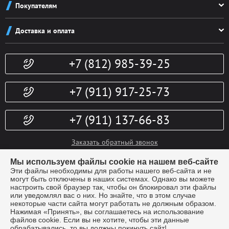
Покупателям
Реквизиты
Как заказать
Новости
Доставка и оплата
Система скидок
Контакты
Доставка и оплата
Конфиденциальность
+7 (812) 985-39-25
Политика возврата
Гарантии
Публичная оферта
Доп. услуги
+7 (911) 917-25-73
+7 (911) 137-66-83
Заказать обратный звонок
info@kubki-lider.ru
Мы используем файлы cookie на нашем веб-сайте
Эти файлы необходимы для работы нашего веб-сайта и не
могут быть отключены в наших системах. Однако вы можете
настроить свой браузер так, чтобы он блокировал эти файлы
или уведомлял вас о них. Но знайте, что в этом случае
некоторые части сайта могут работать не должным образом.
Нажимая «Принять», вы соглашаетесь на использование
файлов cookie. Если вы не хотите, чтобы эти данные
обрабатывались, то вы должны покинуть сайт!