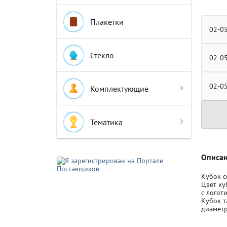
Плакетки
02-0
Стекло
02-0
Крышки д
Крышки д
02-0
Комплектующие
Авто-мот
Авто-мот
Тематика
Баскетбо
Баскетбо
Описан
Кубок с
Бокс
Бокс
Цвет ку
с логот
Кубок т
диаметр
Водный с
Водный с