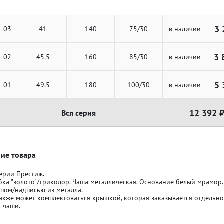
3 
5-03
41
140
75/30
в наличии
3 
5-02
45.5
160
85/30
в наличии
ля кубков
ля кубков
5 
5-01
49.5
180
100/30
в наличии
о спорт
о спорт
Азартные игры
Азартные игры
12 392 
Вся серия
л
л
Бильярд
Бильярд
ие товара
ерии Престиж.
Боулинг
Боулинг
бка-"золото"/триколор. Чаша металлическая. Основание белый мрамор
ипом/надписью из металла.
акже может комплектоваться крышкой, которая заказывается отдельн
 чаши.
порт
порт
Волейбол
Волейбол