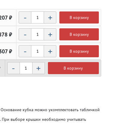
-
+
207 ₽
В корзину
-
+
878 ₽
В корзину
-
+
307 ₽
В корзину
-
Атлетика
Атлетика
+
₽
В корзину
Бодибилдинг
Бодибилдинг
Велоспорт
Велоспорт
. Основание кубка можно укомплектовать табличкой
о. При выборе крышки необходимо учитывать
Гандбол
Гандбол