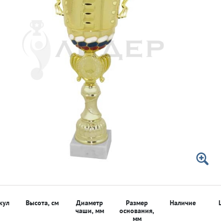
 50мм
 50мм
кул
Высота, см
Диаметр
Размер
Наличие
чаши, мм
основания,
мм