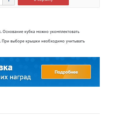
ик. Основание кубка можно укомплектовать
о. При выборе крышки необходимо учитывать
Атлетика
Атлетика
Бодибилдинг
Бодибилдинг
Велоспорт
Велоспорт
Гандбол
Гандбол