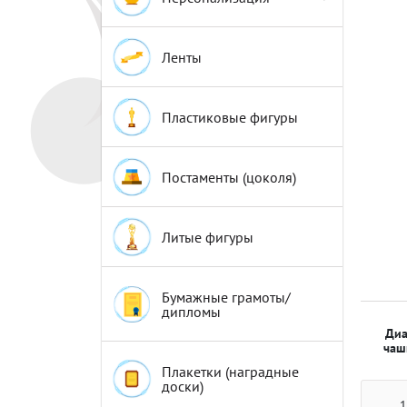
Эмблемы
Эмблемы
Ленты
Пластиковые фигуры
Постаменты (цоколя)
Литые фигуры
Бумажные грамоты/
дипломы
Диа
чаш
Плакетки (наградные
доски)
1