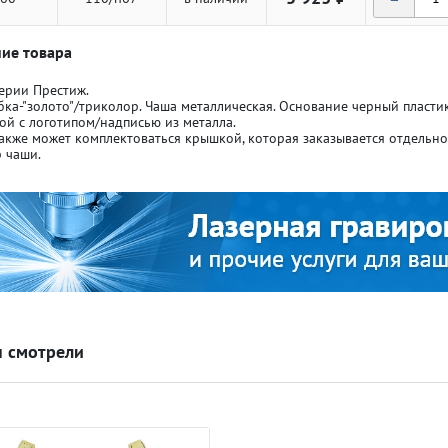
ие товара
ерии Престиж.
бка-"золото"/триколор. Чаша металлическая. Основание черный пласт
ой с логотипом/надписью из металла.
акже может комплектоваться крышкой, которая заказывается отдельн
ля кубков
ля кубков
 чаши.
о спорт
о спорт
Азартные игры
Азартные игры
л
л
Бильярд
Бильярд
 смотрели
Боулинг
Боулинг
порт
порт
Волейбол
Волейбол