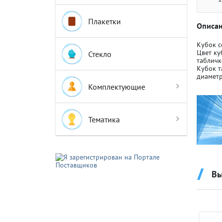
Плакетки
Описан
Кубок с
Цвет ку
Стекло
табличк
Кубок т
Крышки д
Крышки д
диаметр
Комплектующие
Авто-мот
Авто-мот
Тематика
Баскетбо
Баскетбо
Вы
Бокс
Бокс
Водный с
Водный с