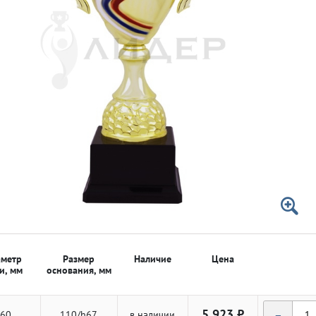
 50мм
 50мм
метр
Размер
Наличие
Цена
и, мм
основания, мм
-
5 923 ₽
60
110/h67
в наличии