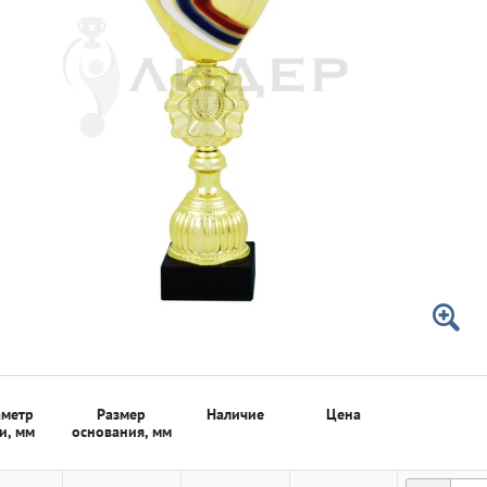
 50мм
 50мм
метр
Размер
Наличие
Цена
и, мм
основания, мм