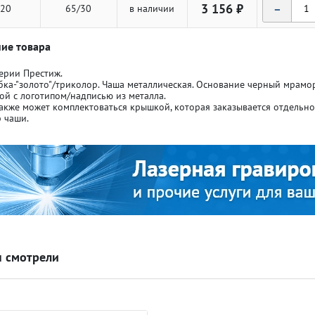
-
3 156 ₽
20
65/30
в наличии
ие товара
ерии Престиж.
бка-"золото"/триколор. Чаша металлическая. Основание черный мрамо
ой с логотипом/надписью из металла.
ля кубков
ля кубков
акже может комплектоваться крышкой, которая заказывается отдельн
 чаши.
о спорт
о спорт
Азартные игры
Азартные игры
л
л
Бильярд
Бильярд
Боулинг
Боулинг
 смотрели
порт
порт
Волейбол
Волейбол