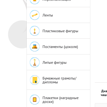
Эмблемы
Эмблемы
Ленты
Пластиковые фигуры
Постаменты (цоколя)
Литые фигуры
Бумажные грамоты/
дипломы
Диа
чаш
Плакетки (наградные
доски)