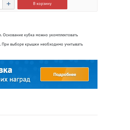
+
В корзину
р. Основание кубка можно укомплектовать
о. При выборе крышки необходимо учитывать
Атлетика
Атлетика
Бодибилдинг
Бодибилдинг
Велоспорт
Велоспорт
Гандбол
Гандбол