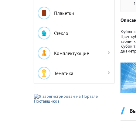
1
Плакетки
Описан
Кубок с
Стекло
Цвет ку
табличк
Крышки д
Крышки д
Кубок т
диаметр
Комплектующие
Авто-мот
Авто-мот
Тематика
Баскетбо
Баскетбо
Бокс
Бокс
Вы
Водный с
Водный с