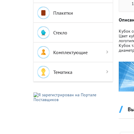
1
Плакетки
Описан
Кубок с
Стекло
Цвет ку
логотип
Крышки д
Крышки д
Кубок т
диаметр
Комплектующие
Авто-мот
Авто-мот
Тематика
Баскетбо
Баскетбо
Бокс
Бокс
Вы
Водный с
Водный с