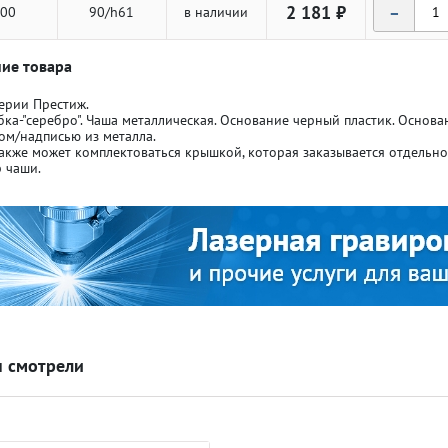
-
2 181 ₽
00
90/h61
в наличии
ие товара
ерии Престиж.
бка-"серебро". Чаша металлическая. Основание черный пластик. Основ
ом/надписью из металла.
ля кубков
ля кубков
акже может комплектоваться крышкой, которая заказывается отдельн
 чаши.
о спорт
о спорт
Азартные игры
Азартные игры
л
л
Бильярд
Бильярд
Боулинг
Боулинг
 смотрели
порт
порт
Волейбол
Волейбол