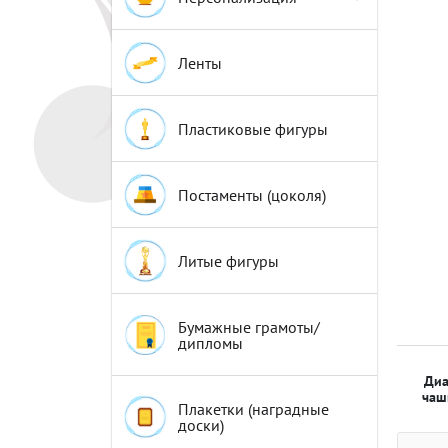
Эмблемы
Эмблемы
Ленты
Пластиковые фигуры
Постаменты (цоколя)
Литые фигуры
Бумажные грамоты/
дипломы
Диа
чаш
Плакетки (наградные
доски)