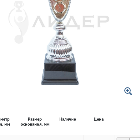
 50мм
 50мм
метр
Размер
Наличие
Цена
и, мм
основания, мм