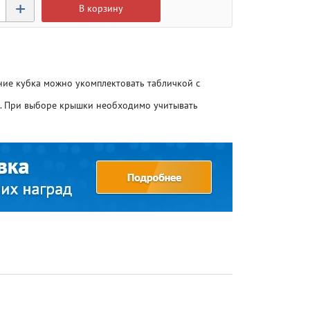
+
В корзину
ание кубка можно укомплектовать табличкой с
о. При выборе крышки необходимо учитывать
Атлетика
Атлетика
Бодибилдинг
Бодибилдинг
Велоспорт
Велоспорт
Гандбол
Гандбол