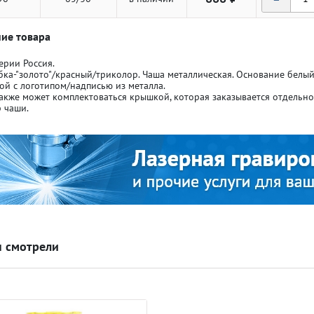
ие товара
ерии Россия.
бка-"золото"/красный/триколор. Чаша металлическая. Основание бел
ой с логотипом/надписью из металла.
акже может комплектоваться крышкой, которая заказывается отдельн
ля кубков
ля кубков
 чаши.
о спорт
о спорт
Азартные игры
Азартные игры
л
л
Бильярд
Бильярд
 смотрели
Боулинг
Боулинг
порт
порт
Волейбол
Волейбол