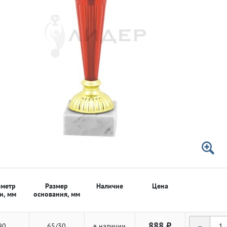
 50мм
 50мм
метр
Размер
Наличие
Цена
и, мм
основания, мм
-
888 ₽
90
65/30
в наличии