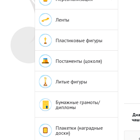
Эмблемы
Эмблемы
Ленты
Пластиковые фигуры
Постаменты (цоколя)
Литые фигуры
Бумажные грамоты/
дипломы
Диа
чаш
Плакетки (наградные
доски)