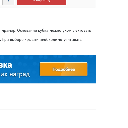
ый мрамор. Основание кубка можно укомплектовать
о. При выборе крышки необходимо учитывать
Атлетика
Атлетика
Бодибилдинг
Бодибилдинг
Велоспорт
Велоспорт
Гандбол
Гандбол