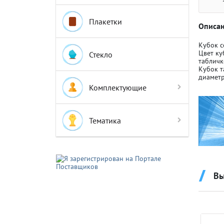
Плакетки
Описан
Кубок с
Цвет ку
Стекло
табличк
Кубок т
Крышки д
Крышки д
диаметр
Комплектующие
Авто-мот
Авто-мот
Тематика
Баскетбо
Баскетбо
Вы
Бокс
Бокс
Водный с
Водный с