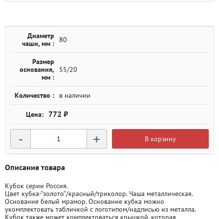
Диаметр
80
чаши, мм :
Размер
основания,
55/20
мм :
Количество :
в наличии
772 ₽
-
+
В корзину
Описание товара
Кубок серии Россия.
Цвет кубка-"золото"/красный/триколор. Чаша металлическая.
Основание белый мрамор. Основание кубка можно
укомплектовать табличкой с логотипом/надписью из металла.
Кубок также может комплектоваться крышкой, которая