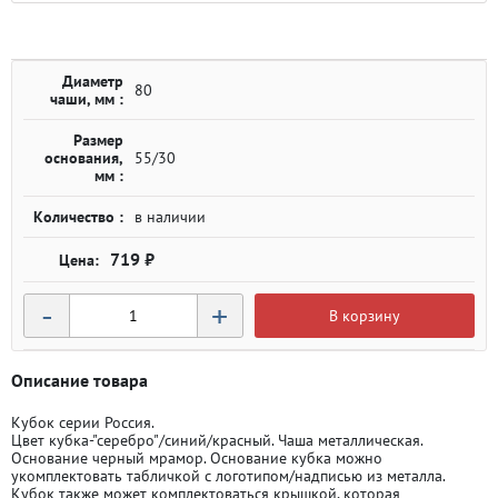
Диаметр
80
чаши, мм :
Размер
основания,
55/30
мм :
Количество :
в наличии
719 ₽
-
+
В корзину
Описание товара
Кубок серии Россия.
Цвет кубка-"серебро"/синий/красный. Чаша металлическая.
Основание черный мрамор. Основание кубка можно
укомплектовать табличкой с логотипом/надписью из металла.
Кубок также может комплектоваться крышкой, которая