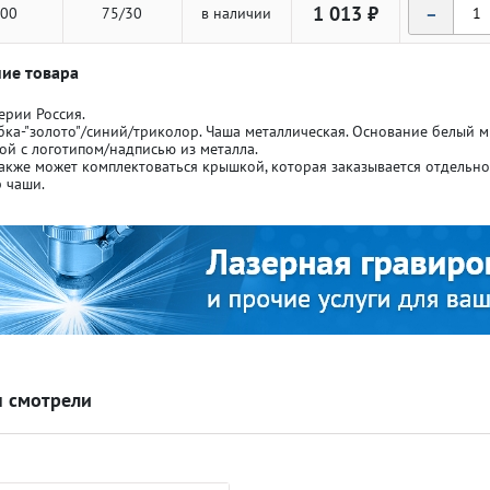
-
1 013 ₽
00
75/30
в наличии
ие товара
ерии Россия.
бка-"золото"/синий/триколор. Чаша металлическая. Основание белый 
ой с логотипом/надписью из металла.
ля кубков
ля кубков
акже может комплектоваться крышкой, которая заказывается отдельн
 чаши.
о спорт
о спорт
Азартные игры
Азартные игры
л
л
Бильярд
Бильярд
Боулинг
Боулинг
 смотрели
порт
порт
Волейбол
Волейбол