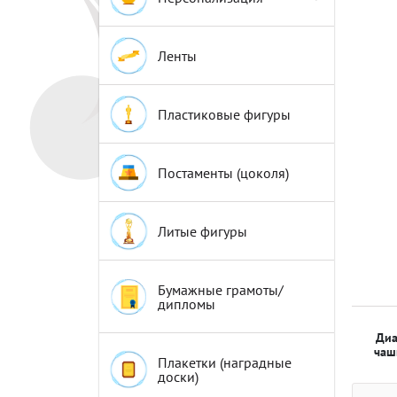
Эмблемы
Эмблемы
Ленты
Пластиковые фигуры
Постаменты (цоколя)
Литые фигуры
Бумажные грамоты/
дипломы
Диа
чаш
Плакетки (наградные
доски)