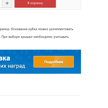
+
В корзину
мрамор. Основание кубка можно укомплектовать
о. При выборе крышки необходимо учитывать
Атлетика
Атлетика
Бодибилдинг
Бодибилдинг
Велоспорт
Велоспорт
Гандбол
Гандбол