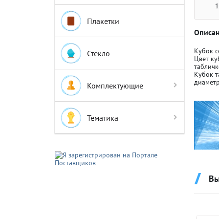
1
Плакетки
Описан
Кубок с
Стекло
Цвет ку
табличк
Крышки д
Крышки д
Кубок т
диаметр
Комплектующие
Авто-мот
Авто-мот
Тематика
Баскетбо
Баскетбо
Бокс
Бокс
Вы
Водный с
Водный с