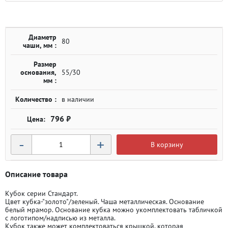
Диаметр
80
чаши, мм :
Размер
основания,
55/30
мм :
Количество :
в наличии
796 ₽
-
+
В корзину
Описание товара
Кубок серии Стандарт.
Цвет кубка-"золото"/зеленый. Чаша металлическая. Основание
белый мрамор. Основание кубка можно укомплектовать табличкой
с логотипом/надписью из металла.
Кубок также может комплектоваться крышкой, которая