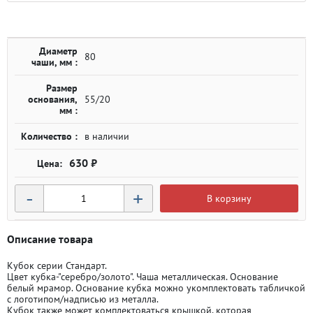
Диаметр
80
чаши, мм :
Размер
основания,
55/20
мм :
Количество :
в наличии
630 ₽
-
+
В корзину
Описание товара
Кубок серии Стандарт.
Цвет кубка-"серебро/золото". Чаша металлическая. Основание
белый мрамор. Основание кубка можно укомплектовать табличкой
с логотипом/надписью из металла.
Кубок также может комплектоваться крышкой, которая