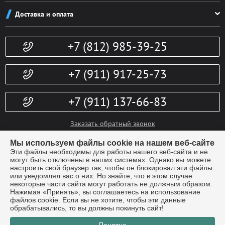
Как заказать
Новости
Доставка и оплата
Система скидок
Контакты
Доставка и оплата
Конфиденциальность
+7 (812) 985-39-25
Политика возврата
Гарантии
Публичная оферта
Доп. услуги
+7 (911) 917-25-73
+7 (911) 137-66-83
Заказать обратный звонок
info@kubki-lider.ru
Мы используем файлы cookie на нашем веб-сайте
Эти файлы необходимы для работы нашего веб-сайта и не
могут быть отключены в наших системах. Однако вы можете
настроить свой браузер так, чтобы он блокировал эти файлы
или уведомлял вас о них. Но знайте, что в этом случае
некоторые части сайта могут работать не должным образом.
Нажимая «Принять», вы соглашаетесь на использование
файлов cookie. Если вы не хотите, чтобы эти данные
обрабатывались, то вы должны покинуть сайт!
© Компания "Лидер" - производство наградной атрибутики.
Все
права защищены 2026г.