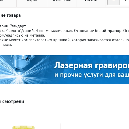
ие товара
ерии Стандарт.
бка-"золото"/синий. Чаша металлическая. Основание белый мрамор. О
ом/надписью из металла.
акже может комплектоваться крышкой, которая заказывается отдельн
ля кубков
ля кубков
 чаши.
о спорт
о спорт
Азартные игры
Азартные игры
л
л
Бильярд
Бильярд
 смотрели
Боулинг
Боулинг
порт
порт
Волейбол
Волейбол