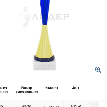
 50мм
 50мм
метр
Размер
Наличие
Цена
и, мм
основания, мм
-
701 ₽
80
65/30
в наличии