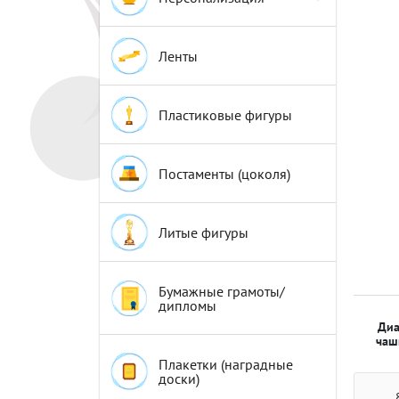
Эмблемы
Эмблемы
Ленты
Пластиковые фигуры
Постаменты (цоколя)
Литые фигуры
Бумажные грамоты/
дипломы
Диа
чаш
Плакетки (наградные
доски)