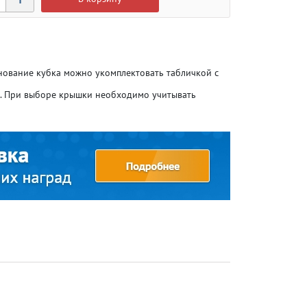
снование кубка можно укомплектовать табличкой с
о. При выборе крышки необходимо учитывать
Атлетика
Атлетика
Бодибилдинг
Бодибилдинг
Велоспорт
Велоспорт
Гандбол
Гандбол