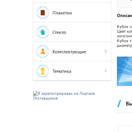
Плакетки
Описан
Кубок с
Цвет ку
Стекло
логотип
Кубок т
Крышки д
Крышки д
диаметр
Комплектующие
Авто-мот
Авто-мот
Тематика
Баскетбо
Баскетбо
Вы
Бокс
Бокс
Водный с
Водный с