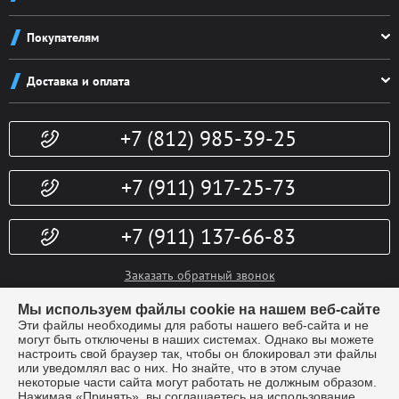
О компании
Покупателям
Реквизиты
Как заказать
Новости
Доставка и оплата
Система скидок
Контакты
Доставка и оплата
Конфиденциальность
+7 (812) 985-39-25
Политика возврата
Гарантии
Публичная оферта
Доп. услуги
+7 (911) 917-25-73
+7 (911) 137-66-83
Заказать обратный звонок
info@kubki-lider.ru
Мы используем файлы cookie на нашем веб-сайте
Эти файлы необходимы для работы нашего веб-сайта и не
могут быть отключены в наших системах. Однако вы можете
настроить свой браузер так, чтобы он блокировал эти файлы
или уведомлял вас о них. Но знайте, что в этом случае
некоторые части сайта могут работать не должным образом.
Нажимая «Принять», вы соглашаетесь на использование