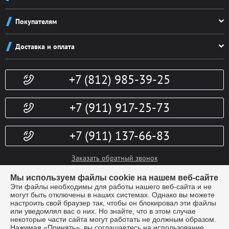
О компании
Покупателям
Реквизиты
Как заказать
Новости
Доставка и оплата
Система скидок
Контакты
Доставка и оплата
Конфиденциальность
+7 (812) 985-39-25
Политика возврата
Гарантии
Публичная оферта
Доп. услуги
+7 (911) 917-25-73
+7 (911) 137-66-83
Заказать обратный звонок
info@kubki-lider.ru
Мы используем файлы cookie на нашем веб-сайте
Эти файлы необходимы для работы нашего веб-сайта и не
могут быть отключены в наших системах. Однако вы можете
настроить свой браузер так, чтобы он блокировал эти файлы
или уведомлял вас о них. Но знайте, что в этом случае
некоторые части сайта могут работать не должным образом.
Нажимая «Принять», вы соглашаетесь на использование