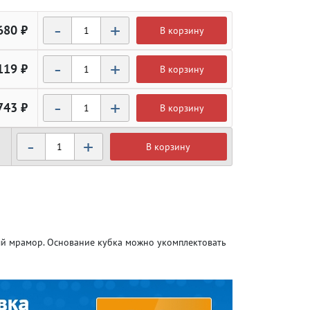
-
+
680 ₽
В корзину
-
+
119 ₽
В корзину
-
+
743 ₽
В корзину
-
+
В корзину
Атлетика
Атлетика
Бодибилдинг
Бодибилдинг
ный мрамор. Основание кубка можно укомплектовать
Велоспорт
Велоспорт
Гандбол
Гандбол