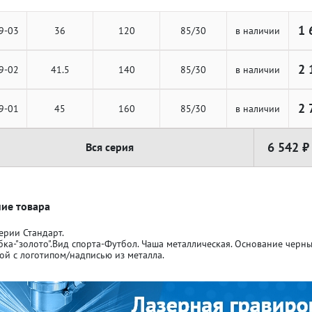
1 
9-03
36
120
85/30
в наличии
2 
9-02
41.5
140
85/30
в наличии
ля кубков
ля кубков
2 
9-01
45
160
85/30
в наличии
6 542 ₽
Вся серия
о спорт
о спорт
Азартные игры
Азартные игры
л
л
Бильярд
Бильярд
ие товара
ерии Стандарт.
бка-"золото".Вид спорта-Футбол. Чаша металлическая. Основание чер
Боулинг
Боулинг
ой с логотипом/надписью из металла.
порт
порт
Волейбол
Волейбол