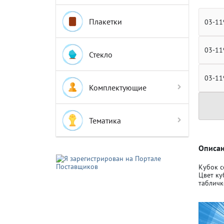
Плакетки
03-11
03-11
Стекло
Крышки д
Крышки д
03-11
Комплектующие
Авто-мот
Авто-мот
Тематика
Баскетбо
Баскетбо
Описан
Кубок с
Цвет ку
Бокс
Бокс
табличк
Водный с
Водный с