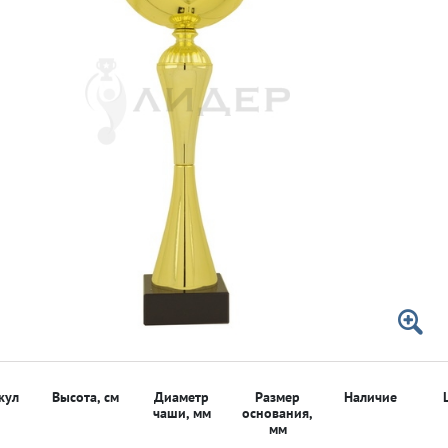
 50мм
 50мм
кул
Высота, см
Диаметр
Размер
Наличие
чаши, мм
основания,
мм