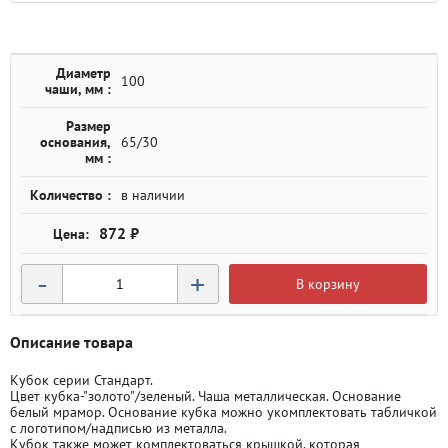
Диаметр
100
чаши, мм :
Размер
основания,
65/30
мм :
Количество :
в наличии
872 ₽
-
+
В корзину
Описание товара
Кубок серии Стандарт.
Цвет кубка-"золото"/зеленый. Чаша металлическая. Основание
белый мрамор. Основание кубка можно укомплектовать табличкой
с логотипом/надписью из металла.
Кубок также может комплектоваться крышкой, которая