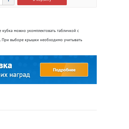
ие кубка можно укомплектовать табличкой с
о. При выборе крышки необходимо учитывать
Атлетика
Атлетика
Бодибилдинг
Бодибилдинг
Велоспорт
Велоспорт
Гандбол
Гандбол