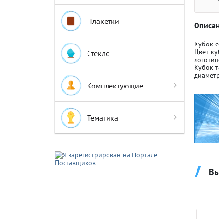
Плакетки
Описан
Кубок с
Цвет ку
Стекло
логотип
Кубок т
Крышки д
Крышки д
диаметр
Комплектующие
Авто-мот
Авто-мот
Тематика
Баскетбо
Баскетбо
Вы
Бокс
Бокс
Водный с
Водный с