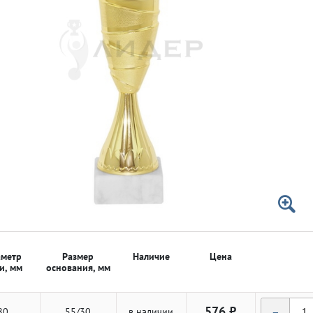
 50мм
 50мм
метр
Размер
Наличие
Цена
и, мм
основания, мм
-
576 ₽
80
55/30
в наличии