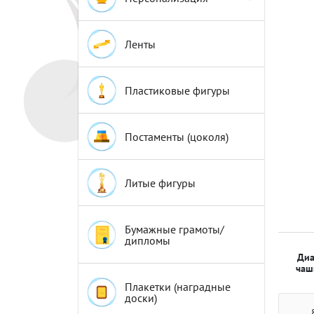
Эмблемы
Эмблемы
Ленты
Пластиковые фигуры
Постаменты (цоколя)
Литые фигуры
Бумажные грамоты/
дипломы
Диа
чаш
Плакетки (наградные
доски)