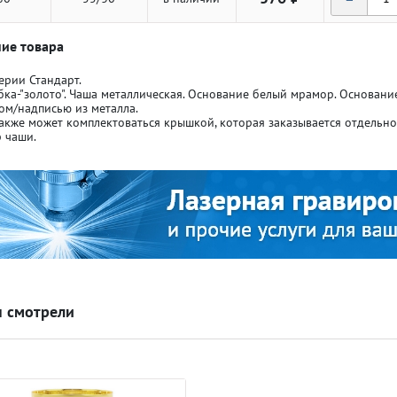
ие товара
ерии Стандарт.
бка-"золото". Чаша металлическая. Основание белый мрамор. Основан
ом/надписью из металла.
акже может комплектоваться крышкой, которая заказывается отдельн
ля кубков
ля кубков
 чаши.
о спорт
о спорт
Азартные игры
Азартные игры
л
л
Бильярд
Бильярд
 смотрели
Боулинг
Боулинг
порт
порт
Волейбол
Волейбол