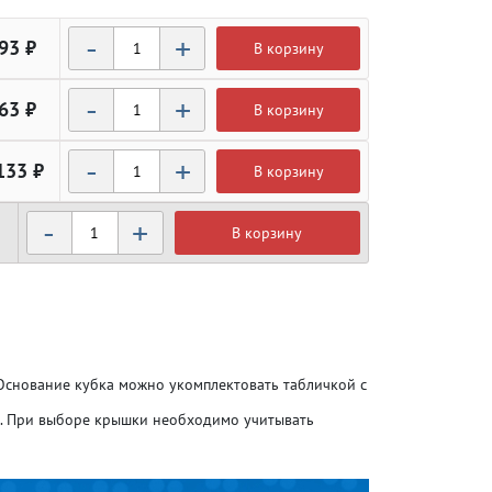
-
+
93 ₽
В корзину
-
+
63 ₽
В корзину
-
+
133 ₽
В корзину
-
+
В корзину
Атлетика
Атлетика
Бодибилдинг
Бодибилдинг
 Основание кубка можно укомплектовать табличкой с
Велоспорт
Велоспорт
о. При выборе крышки необходимо учитывать
Гандбол
Гандбол