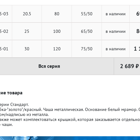
6
5-03
20.5
80
55/30
в наличии
8
5-02
25
100
65/30
в наличии
ля кубков
ля кубков
1 
5-01
30
120
75/30
в наличии
2 689 ₽
Вся серия
о спорт
о спорт
Азартные игры
Азартные игры
л
л
Бильярд
Бильярд
ие товара
ерии Стандарт.
бка-"золото"/красный. Чаша металлическая. Основание белый мрамор.
Боулинг
Боулинг
ом/надписью из металла.
акже может комплектоваться крышкой, которая заказывается отдельн
 чаши.
порт
порт
Волейбол
Волейбол