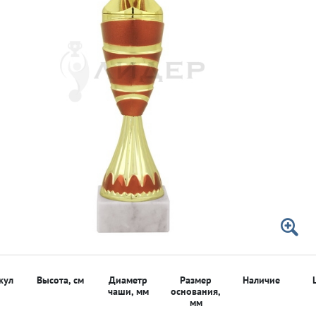
 50мм
 50мм
кул
Высота, см
Диаметр
Размер
Наличие
чаши, мм
основания,
мм