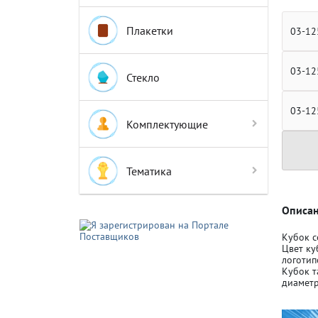
Плакетки
03-12
03-12
Стекло
Крышки д
Крышки д
03-12
Комплектующие
Авто-мот
Авто-мот
Тематика
Баскетбо
Баскетбо
Описан
Кубок с
Цвет ку
Бокс
Бокс
логотип
Кубок т
диаметр
Водный с
Водный с