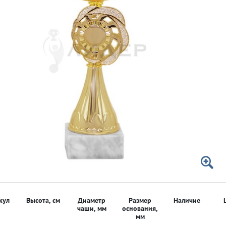
 50мм
 50мм
кул
Высота, см
Диаметр
Размер
Наличие
чаши, мм
основания,
мм