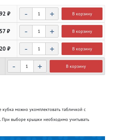
-
+
92 ₽
В корзину
-
+
57 ₽
В корзину
-
+
20 ₽
В корзину
-
+
В корзину
Атлетика
Атлетика
Бодибилдинг
Бодибилдинг
ие кубка можно укомплектовать табличкой с
Велоспорт
Велоспорт
о. При выборе крышки необходимо учитывать
Гандбол
Гандбол