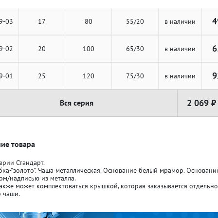
4
9-03
17
80
55/20
в наличии
6
9-02
20
100
65/30
в наличии
ля кубков
ля кубков
9
9-01
25
120
75/30
в наличии
2 069 ₽
Вся серия
о спорт
о спорт
Азартные игры
Азартные игры
л
л
Бильярд
Бильярд
ие товара
ерии Стандарт.
бка-"золото". Чаша металлическая. Основание белый мрамор. Основан
Боулинг
Боулинг
ом/надписью из металла.
акже может комплектоваться крышкой, которая заказывается отдельн
 чаши.
порт
порт
Волейбол
Волейбол