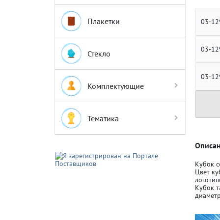
Плакетки
03-12
03-12
Стекло
Крышки д
Крышки д
03-12
Комплектующие
Авто-мот
Авто-мот
Тематика
Баскетбо
Баскетбо
Описан
Кубок с
Цвет ку
Бокс
Бокс
логотип
Кубок т
диаметр
Водный с
Водный с