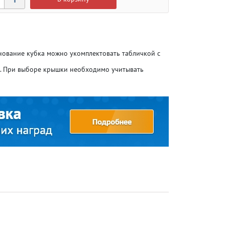
снование кубка можно укомплектовать табличкой с
о. При выборе крышки необходимо учитывать
Атлетика
Атлетика
Бодибилдинг
Бодибилдинг
Велоспорт
Велоспорт
Гандбол
Гандбол