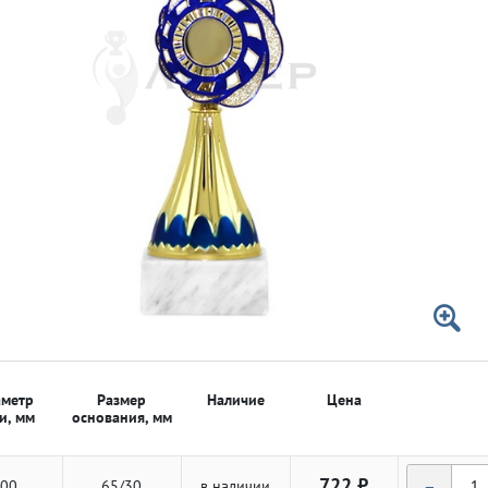
 50мм
 50мм
метр
Размер
Наличие
Цена
и, мм
основания, мм
-
722 ₽
00
65/30
в наличии