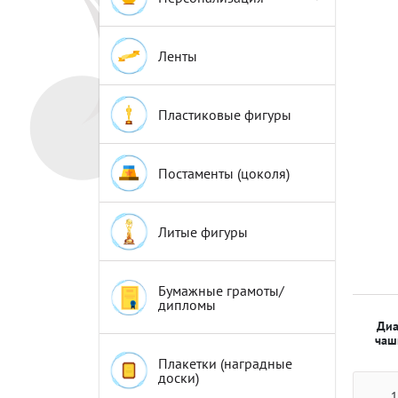
Эмблемы
Эмблемы
Ленты
Пластиковые фигуры
Постаменты (цоколя)
Литые фигуры
Бумажные грамоты/
дипломы
Диа
чаш
Плакетки (наградные
доски)
1