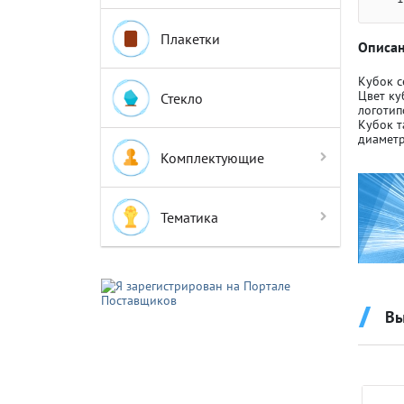
Плакетки
Описан
Кубок с
Цвет ку
Стекло
логотип
Кубок т
Крышки д
Крышки д
диаметр
Комплектующие
Авто-мот
Авто-мот
Тематика
Баскетбо
Баскетбо
Вы
Бокс
Бокс
Водный с
Водный с