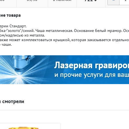
ие товара
ерии Стандарт.
бка-"золото"/синий. Чаша металлическая. Основание белый мрамор. О
ом/надписью из металла.
акже может комплектоваться крышкой, которая заказывается отдельн
ля кубков
ля кубков
 чаши.
о спорт
о спорт
Азартные игры
Азартные игры
л
л
Бильярд
Бильярд
 смотрели
Боулинг
Боулинг
порт
порт
Волейбол
Волейбол