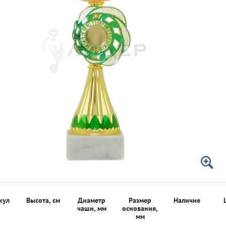
 50мм
 50мм
кул
Высота, см
Диаметр
Размер
Наличие
чаши, мм
основания,
мм