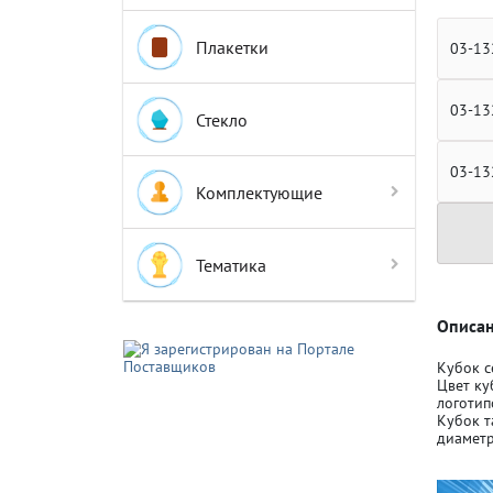
Плакетки
03-13
03-13
Стекло
Крышки д
Крышки д
03-13
Комплектующие
Авто-мот
Авто-мот
Тематика
Баскетбо
Баскетбо
Описан
Кубок с
Цвет ку
Бокс
Бокс
логотип
Кубок т
диаметр
Водный с
Водный с