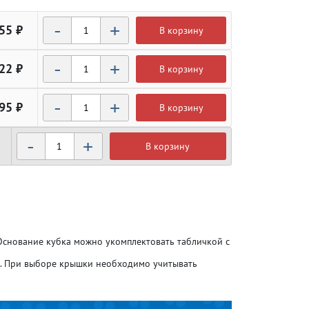
-
+
55 ₽
В корзину
-
+
22 ₽
В корзину
-
+
95 ₽
В корзину
-
+
В корзину
Атлетика
Атлетика
Бодибилдинг
Бодибилдинг
 Основание кубка можно укомплектовать табличкой с
Велоспорт
Велоспорт
о. При выборе крышки необходимо учитывать
Гандбол
Гандбол