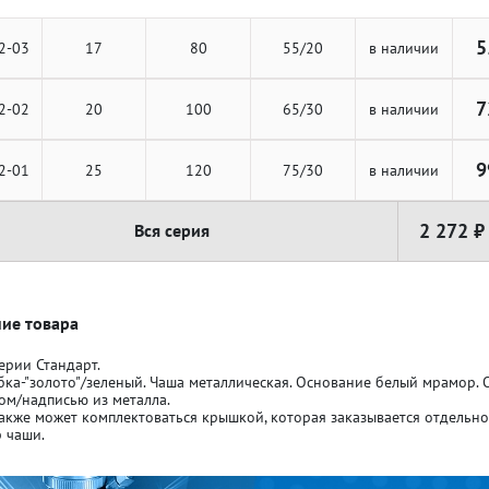
5
2-03
17
80
55/20
в наличии
7
2-02
20
100
65/30
в наличии
ля кубков
ля кубков
9
2-01
25
120
75/30
в наличии
2 272 ₽
Вся серия
о спорт
о спорт
Азартные игры
Азартные игры
л
л
Бильярд
Бильярд
ие товара
ерии Стандарт.
бка-"золото"/зеленый. Чаша металлическая. Основание белый мрамор.
Боулинг
Боулинг
ом/надписью из металла.
акже может комплектоваться крышкой, которая заказывается отдельн
 чаши.
порт
порт
Волейбол
Волейбол